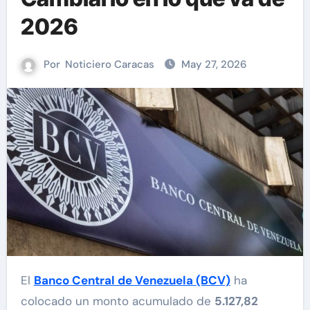
2026
Por
Noticiero Caracas
May 27, 2026
El
Banco Central de Venezuela (BCV)
ha
colocado un monto acumulado de
5.127,82