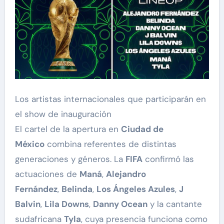
Los artistas internacionales que participarán en
el show de inauguración
El cartel de la apertura en
Ciudad de
México
combina referentes de distintas
generaciones y géneros. La
FIFA
confirmó las
actuaciones de
Maná
,
Alejandro
Fernández
,
Belinda
,
Los Ángeles Azules
,
J
Balvin
,
Lila Downs
,
Danny Ocean
y la cantante
sudafricana
Tyla
, cuya presencia funciona como