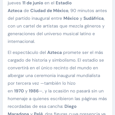
jueves
11 de junio
en el
Estadio
Azteca
de
Ciudad de México
, 90 minutos antes
del partido inaugural entre
México
y
Sudáfrica
,
con un cartel de artistas que mezcla géneros y
generaciones del universo musical latino e
internacional.
El espectáculo del
Azteca
promete ser el más
cargado de historia y simbolismo. El estadio se
convertirá en el único recinto del mundo en
albergar una ceremonia inaugural mundialista
por tercera vez —también lo hizo
en
1970
y
1986
—, y la ocasión no pasará sin un
homenaje a quienes escribieron las páginas más
recordadas de esa cancha:
Diego
Maradona
y
Pelé
, dos figuras cuya presencia ya