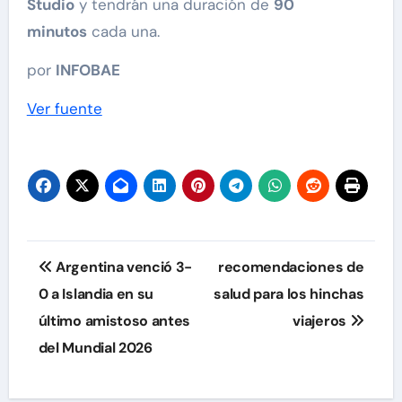
Studio
y tendrán una duración de
90
minutos
cada una.
por
INFOBAE
Ver fuente
Navegación
Argentina venció 3-
recomendaciones de
de
0 a Islandia en su
salud para los hinchas
último amistoso antes
viajeros
entradas
del Mundial 2026