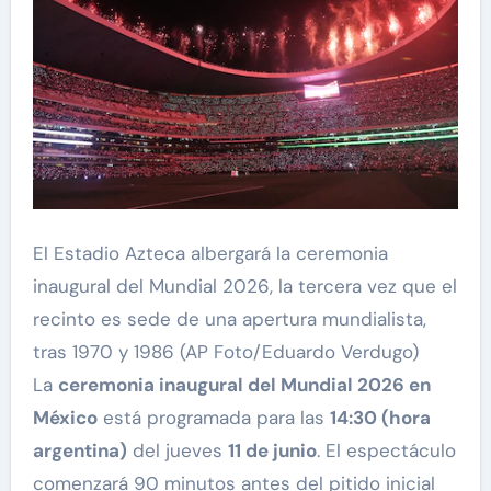
El Estadio Azteca albergará la ceremonia
inaugural del Mundial 2026, la tercera vez que el
recinto es sede de una apertura mundialista,
tras 1970 y 1986 (AP Foto/Eduardo Verdugo)
La
ceremonia inaugural del Mundial 2026 en
México
está programada para las
14:30 (hora
argentina)
del jueves
11 de junio
. El espectáculo
comenzará 90 minutos antes del pitido inicial