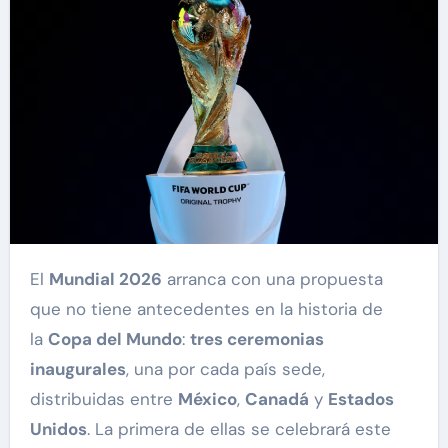
El
Mundial 2026
arranca con una propuesta
que no tiene antecedentes en la historia de
la
Copa del Mundo
:
tres ceremonias
inaugurales
, una por cada país sede,
distribuidas entre
México
,
Canadá
y
Estados
Unidos
. La primera de ellas se celebrará este