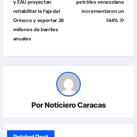
de
y EAU proyectan
petróleo venezolano
rehabilitar la Faja del
incrementaron un
entradas
Orinoco y exportar 26
144%
millones de barriles
anuales
Por
Noticiero Caracas
Related Post