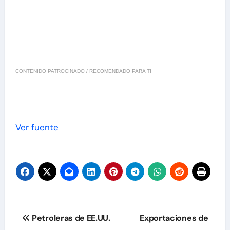
CONTENIDO PATROCINADO / RECOMENDADO PARA TI
Ver fuente
Navegación
Petroleras de EE.UU.
Exportaciones de