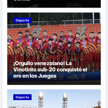
Deporte
¡Orgullo venezolano! La
Vinotinto sub-20 conquistó el
oro en los Juegos
Centroamericanos y del Caribe
tras unos dramáticos penales
Deporte