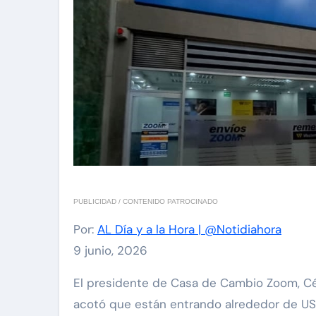
PUBLICIDAD / CONTENIDO PATROCINADO
Por:
AL Día y a la Hora | @Notidiahora
9 junio, 2026
El presidente de Casa de Cambio Zoom, César Atencio, señaló que la empresa ha canalizado más de US$ 400 millones al año en remesas y
acotó que están entrando alrededor de US$