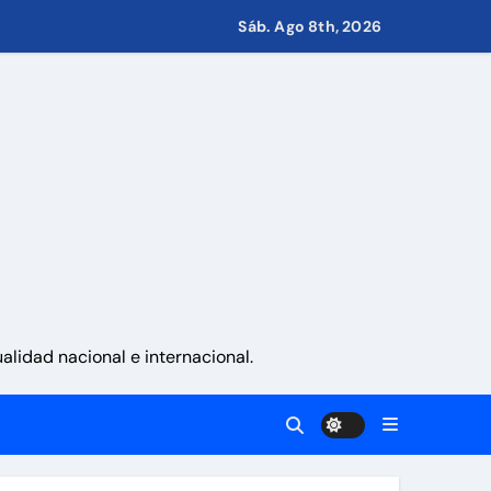
Sáb. Ago 8th, 2026
s de Condominio
pulsar propuestas desde las comunidades
a ayudar a las familias de Venezuela
lidad nacional e internacional.
sonas en una semana