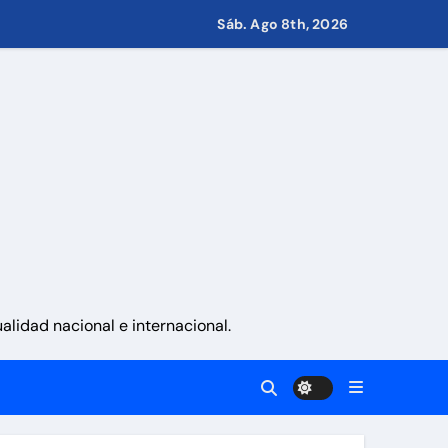
nito
Sáb. Ago 8th, 2026
via
 aranceles
lidad nacional e internacional.
retirar las restricciones