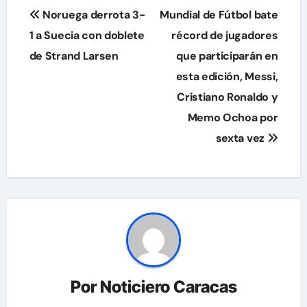
Navegación
Noruega derrota 3-
Mundial de Fútbol bate
de
1 a Suecia con doblete
récord de jugadores
de Strand Larsen
que participarán en
entradas
esta edición, Messi,
Cristiano Ronaldo y
Memo Ochoa por
sexta vez
Por
Noticiero Caracas