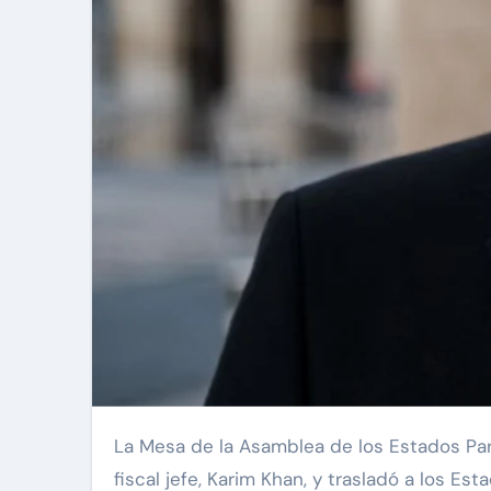
La Mesa de la Asamblea de los Estados Partes de la Corte Penal Internacional (CPI) acordó este lunes suspender con “efecto inmediato” al
fiscal jefe, Karim Khan, y trasladó a los 