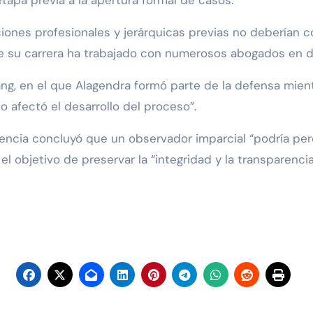
tapa previa a la apertura formal de casos.
laciones profesionales y jerárquicas previas no deberían
e su carrera ha trabajado con numerosos abogados en di
g, en el que Alagendra formó parte de la defensa mient
o afectó el desarrollo del proceso”.
dencia concluyó que un observador imparcial “podría perc
l objetivo de preservar la “integridad y la transparenci