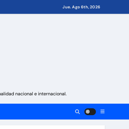
eves 6 de agosto 2026
Jue. Ago 6th, 2026
namá
 La Guaira
lidad nacional e internacional.
gobierno
 países