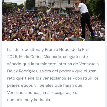
La líder opositora y Premio Nobel de la Paz
2025, María Corina Machado, aseguró este
sábado que la presidente interina de Venezuela,
Delcy Rodríguez, saldrá del poder y que el gran
reto que tiene los venezolanos es «construir los
pilares éticos y liberales que harán que
Venezuela nunca jamás» caiga bajo el
comunismo y la tiranía.