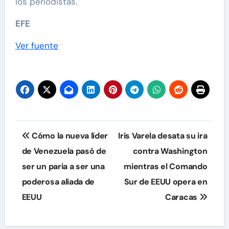
los periodistas.
EFE
Ver fuente
Navegación
Cómo la nueva líder
Iris Varela desata su ira
de
de Venezuela pasó de
contra Washington
ser un paria a ser una
mientras el Comando
entradas
poderosa aliada de
Sur de EEUU opera en
EEUU
Caracas