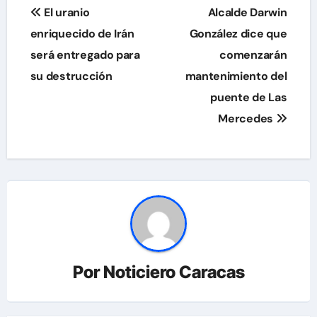
Navegación
El uranio
Alcalde Darwin
de
enriquecido de Irán
González dice que
será entregado para
comenzarán
entradas
su destrucción
mantenimiento del
puente de Las
Mercedes
Por
Noticiero Caracas