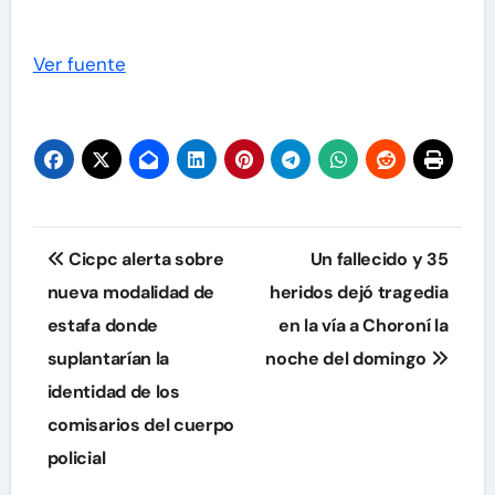
Ver fuente
Navegación
Cicpc alerta sobre
Un fallecido y 35
de
nueva modalidad de
heridos dejó tragedia
estafa donde
en la vía a Choroní la
entradas
suplantarían la
noche del domingo
identidad de los
comisarios del cuerpo
policial