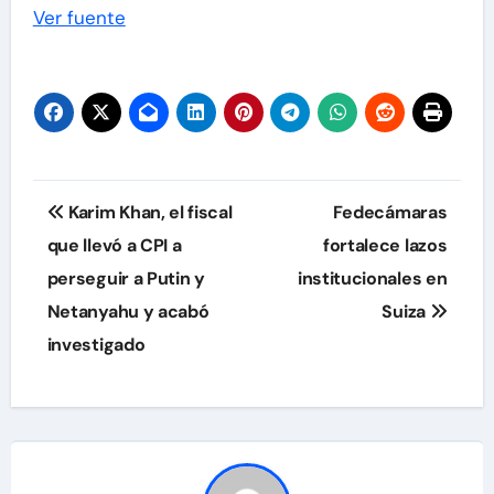
Ver fuente
Navegación
Karim Khan, el fiscal
Fedecámaras
de
que llevó a CPI a
fortalece lazos
perseguir a Putin y
institucionales en
entradas
Netanyahu y acabó
Suiza
investigado