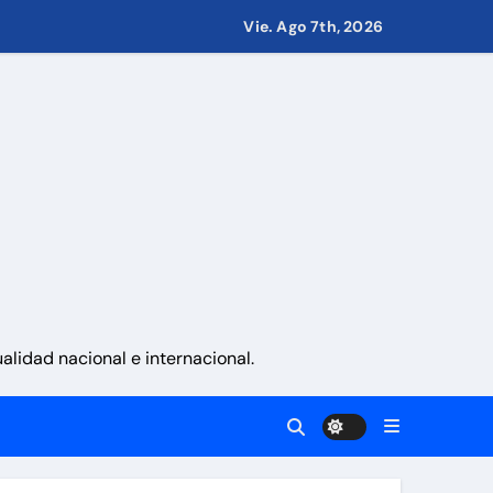
Vie. Ago 7th, 2026
 países
eves 6 de agosto 2026
namá
lidad nacional e internacional.
a