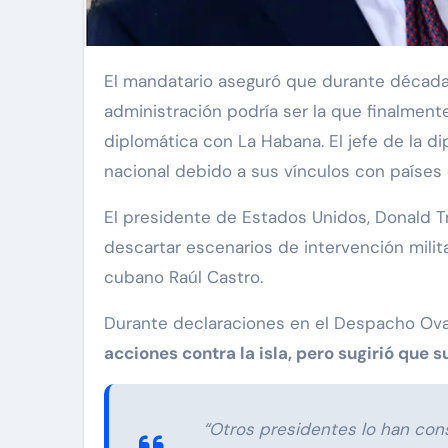
El mandatario aseguró que durante décadas otros gobiernos estadounidenses han considerado acciones contra la isla, pero sugirió que su
administración podría ser la que finalmente
diplomática con La Habana. El jefe de la 
nacional debido a sus vínculos con países
El presidente de Estados Unidos, Donald T
descartar escenarios de intervención mili
cubano Raúl Castro.
Durante declaraciones en el Despacho Ov
acciones contra la isla, pero sugirió que 
“Otros presidentes lo han cons