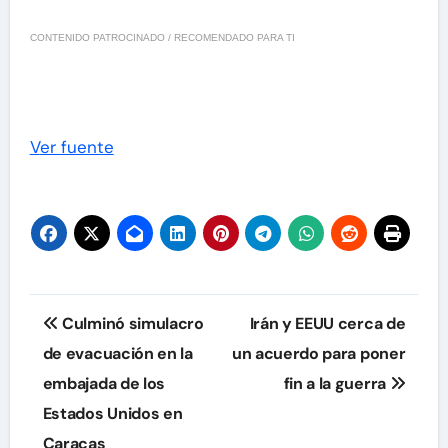
CONTENIDO PATROCINADO / RECOMENDADO PARA TI
Ver fuente
Navegación
Culminó simulacro
Irán y EEUU cerca de
de
de evacuación en la
un acuerdo para poner
embajada de los
fin a la guerra
entradas
Estados Unidos en
Caracas