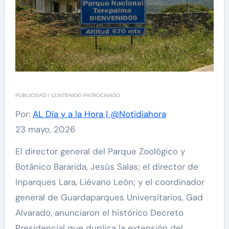
PUBLICIDAD / CONTENIDO PATROCINADO
Por:
AL Día y a la Hora | @Notidiahora
23 mayo, 2026
El director general del Parque Zoológico y
Botánico Bararida, Jesús Salas; el director de
Inparques Lara, Liévano León; y el coordinador
general de Guardaparques Universitarios, Gad
Alvarado, anunciaron el histórico Decreto
Presidencial que duplica la extensión del