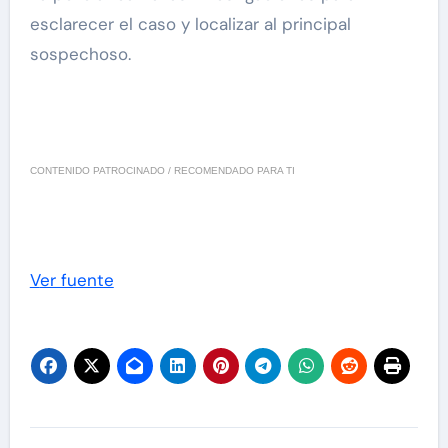
esclarecer el caso y localizar al principal
sospechoso.
CONTENIDO PATROCINADO / RECOMENDADO PARA TI
Ver fuente
Navegación