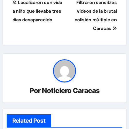
Localizaron con vida
Filtraron sensibles
de
a niño que llevaba tres
videos de la brutal
días desaparecido
colisión múltiple en
entradas
Caracas
Por
Noticiero Caracas
Related Post