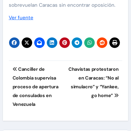
sobrevuelan Caracas sin encontrar oposición.
Ver fuente
Navegación
Canciller de
Chavistas protestaron
de
Colombia supervisa
en Caracas: “No al
proceso de apertura
simulacro” y “Yankee,
entradas
de consulados en
go home”
Venezuela