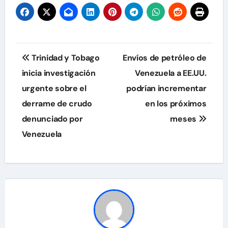
Navegación
Trinidad y Tobago
Envíos de petróleo de
de
inicia investigación
Venezuela a EE.UU.
urgente sobre el
podrían incrementar
entradas
derrame de crudo
en los próximos
denunciado por
meses
Venezuela