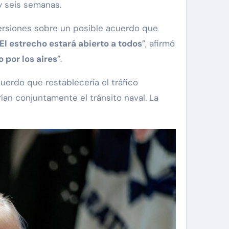
y seis semanas.
 versiones sobre un posible acuerdo que
El estrecho estará abierto a todos
”, afirmó
 por los aires
”.
uerdo que restablecería el tráfico
ían conjuntamente el tránsito naval. La