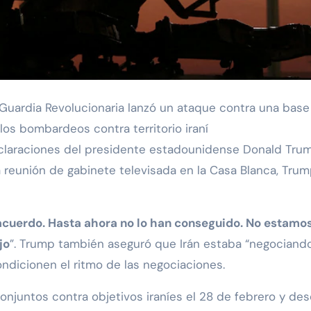
la Guardia Revolucionaria lanzó un ataque contra una bas
los bombardeos contra territorio iraní
eclaraciones del presidente estadounidense Donald Trum
 reunión de gabinete televisada en la Casa Blanca, Tru
 acuerdo. Hasta ahora no lo han conseguido. No estamo
jo
”. Trump también aseguró que Irán estaba “negociando
ondicionen el ritmo de las negociaciones.
conjuntos contra objetivos iraníes el 28 de febrero y d