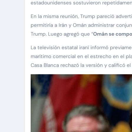
estadounidenses sostuvieron repetidamente
En la misma reunión, Trump pareció advert
permitiría a Irán y Omán administrar conju
Trump. Luego agregó que “
Omán se comport
La televisión estatal iraní informó previam
marítimo comercial en el estrecho en el pl
Casa Blanca rechazó la versión y calificó e