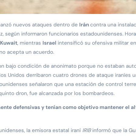
lanzó nuevos ataques dentro de
Irán
contra una instala
uz, según informaron funcionarios estadounidenses. Hor
Kuwait
, mientras
Israel
intensificó su ofensiva militar e
n no acepta un acuerdo.
on bajo condición de anonimato porque no estaban autor
s Unidos derribaron cuatro drones de ataque iraníes un
ounidenses señalaron que una estación de control terr
uinto dron, fue alcanzada por los bombardeos.
nte defensivas y tenían como objetivo mantener el alt
idenses, la emisora estatal iraní
IRIB
informó que la Gua