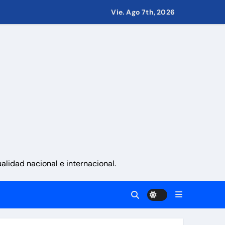
Vie. Ago 7th, 2026
 países
eves 6 de agosto 2026
namá
lidad nacional e internacional.
a