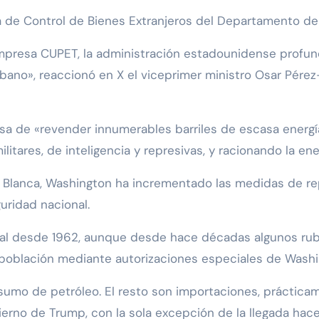
na de Control de Bienes Extranjeros del Departamento del
mpresa CUPET, la administración estadounidense profundi
ano», reaccionó en X el viceprimer ministro Osar Pérez
sa de «revender innumerables barriles de escasa energ
litares, de inteligencia y represivas, y racionando la en
 Blanca, Washington ha incrementado las medidas de rep
ridad nacional.
l desde 1962, aunque desde hace décadas algunos rubro
a población mediante autorizaciones especiales de Washi
sumo de petróleo. El resto son importaciones, práctic
ierno de Trump, con la sola excepción de la llegada ha