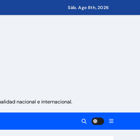
Sáb. Ago 8th, 2026
s de Condominio
pulsar propuestas desde las comunidades
a ayudar a las familias de Venezuela
lidad nacional e internacional.
sonas en una semana