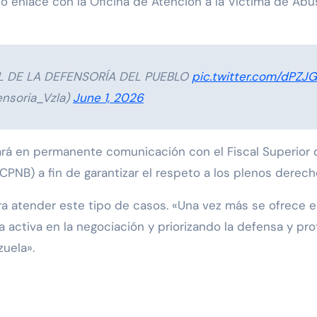
ió enlace con la Oficina de Atención a la Víctima de Ab
L DE LA DEFENSORÍA DEL PUEBLO
pic.twitter.com/dPZJG
nsoria_Vzla)
June 1, 2026
ará en permanente comunicación con el Fiscal Superior d
(CPNB) a fin de garantizar el respeto a los plenos derec
ra atender este tipo de casos. «Una vez más se ofrece 
a activa en la negociación y priorizando la defensa y p
uela».