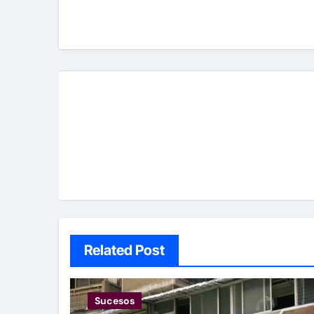
de
entradas
Related Post
Sucesos