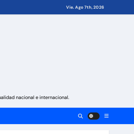
Vie. Ago 7th, 2026
 países
eves 6 de agosto 2026
namá
lidad nacional e internacional.
a