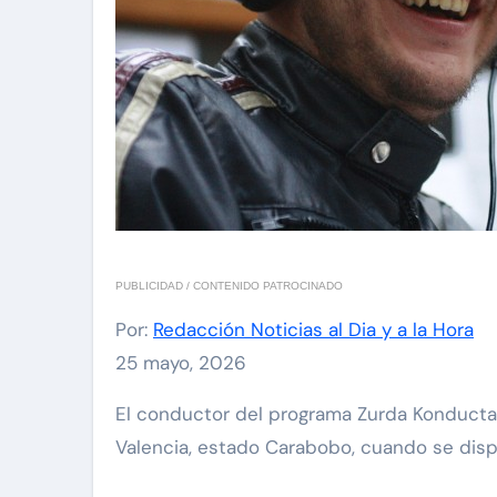
PUBLICIDAD / CONTENIDO PATROCINADO
Por:
Redacción Noticias al Dia y a la Hora
25 mayo, 2026
El conductor del programa Zurda Konducta, Pedro Carvajalino, denunció en las redes sociales que fue agredido por 1o sujetos en la ciudad de
Valencia, estado Carabobo, cuando se dispon