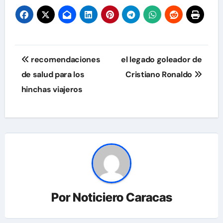
Navegación
recomendaciones
el legado goleador de
de
de salud para los
Cristiano Ronaldo
hinchas viajeros
entradas
Por
Noticiero Caracas