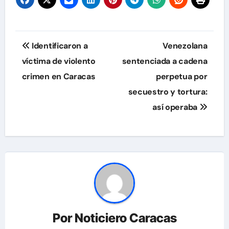
Navegación
Identificaron a
Venezolana
de
víctima de violento
sentenciada a cadena
crimen en Caracas
perpetua por
entradas
secuestro y tortura:
así operaba
Por
Noticiero Caracas