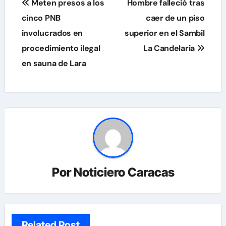
Meten presos a los
Hombre falleció tras
de
cinco PNB
caer de un piso
involucrados en
superior en el Sambil
entradas
procedimiento ilegal
La Candelaria
en sauna de Lara
Por
Noticiero Caracas
Related Post