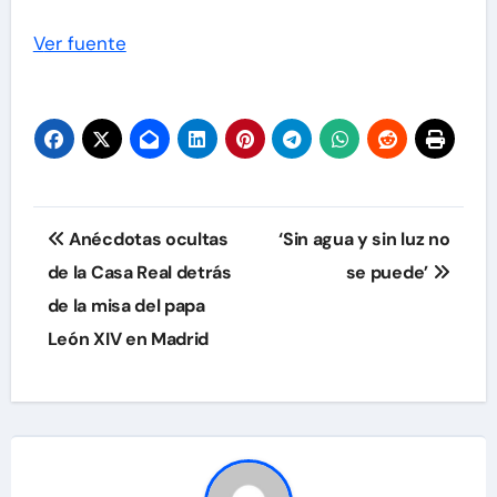
Ver fuente
Navegación
Anécdotas ocultas
‘Sin agua y sin luz no
de
de la Casa Real detrás
se puede’
de la misa del papa
entradas
León XIV en Madrid