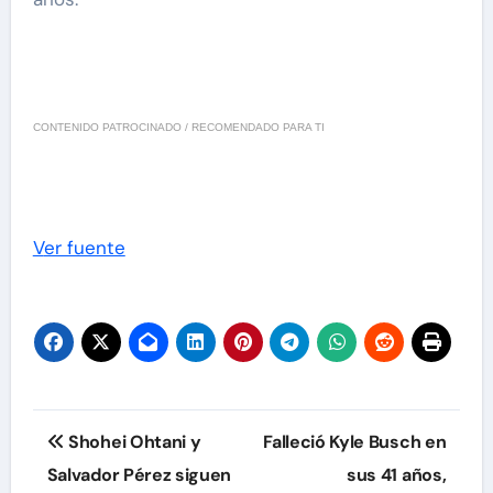
CONTENIDO PATROCINADO / RECOMENDADO PARA TI
Ver fuente
Navegación
Shohei Ohtani y
Falleció Kyle Busch en
de
Salvador Pérez siguen
sus 41 años,