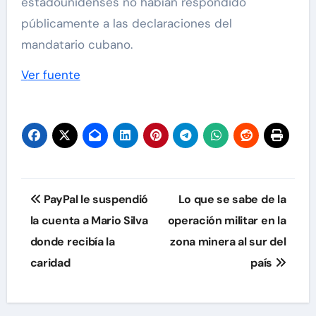
estadounidenses no habían respondido
públicamente a las declaraciones del
mandatario cubano.
Ver fuente
Navegación
PayPal le suspendió
Lo que se sabe de la
de
la cuenta a Mario Silva
operación militar en la
donde recibía la
zona minera al sur del
entradas
caridad
país