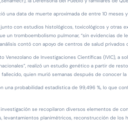
Senamecf), la Defensoría del Pueblo y familiares de Que
ció una data de muerte aproximada de entre 10 meses y
 junto con estudios histológicos, toxicológicos y otras 
fue un tromboembolismo pulmonar, “sin evidencias de le
 análisis contó con apoyo de centros de salud privados d
tuto Venezolano de Investigaciones Científicas (IVIC), a s
rnacionales”, realizó un estudio genético a partir de re
fallecido, quien murió semanas después de conocer la n
 con una probabilidad estadística de 99,496 %, lo que co
a investigación se recopilaron diversos elementos de con
as, levantamientos planimétricos, reconstrucción de los h