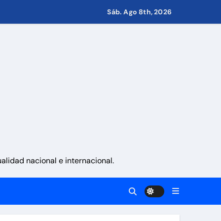
retirar las restricciones
Sáb. Ago 8th, 2026
nito
via
 aranceles
lidad nacional e internacional.
 Eléctricos