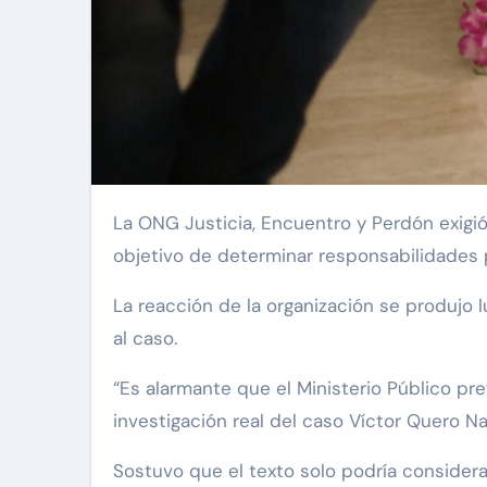
La ONG Justicia, Encuentro y Perdón exigió este martes una investigación “exhaustiva” sobre el caso de Víctor Hugo Quero Navas, con el
objetivo de determinar responsabilidades p
La reacción de la organización se produjo l
al caso.
“Es alarmante que el Ministerio Público p
investigación real del caso Víctor Quero N
Sostuvo que el texto solo podría considerar