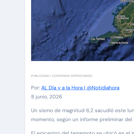
PUBLICIDAD / CONTENIDO PATROCINADO
Por:
AL Día y a la Hora | @Notidiahora
8 junio, 2026
Un sismo de magnitud 6,2 sacudió este lunes la región occidental de Cuba, sin reportes sobre daños personales o materiales hasta el
momento, según un informe preliminar del S
El epicentro del terremoto se ubicó en el m