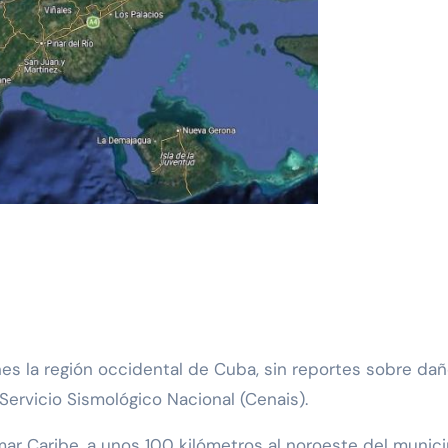
ervicio Sismológico Nacional (Cenais).
ar Caribe, a unos 100 kilómetros al noroeste del municip