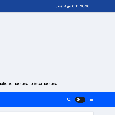
Jue. Ago 6th, 2026
Guaira
 en Ormuz
del 24J
cutivas
lidad nacional e internacional.