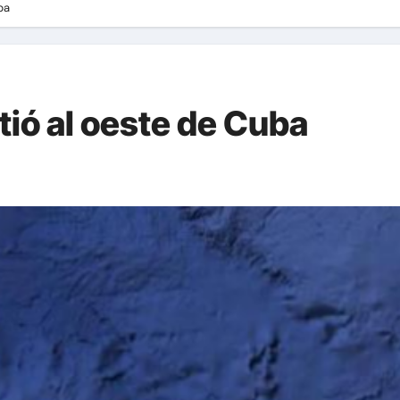
ba
tió al oeste de Cuba