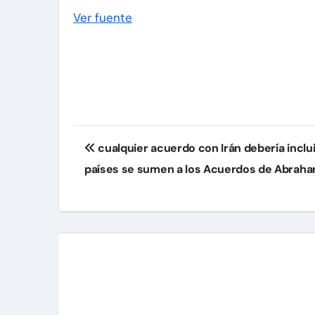
Ver fuente
Navegación
cualquier acuerdo con Irán debería inclui
de
países se sumen a los Acuerdos de Abrah
entradas