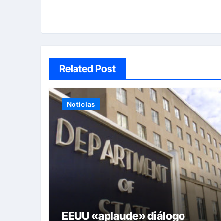
Related Post
Noticias
EEUU «aplaude» diálogo