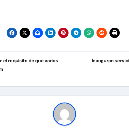
r el requisito de que varios
Inauguran servici
am