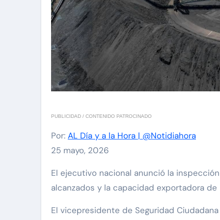
PUBLICIDAD / CONTENIDO PATROCINADO
Por:
AL Día y a la Hora | @Notidiahora
25 mayo, 2026
El ejecutivo nacional anunció la inspección de la empresa estatal Carbones del Zulia S.A. (Carbozulia) para revisar los niveles de producción
alcanzados y la capacidad exportadora de l
El vicepresidente de Seguridad Ciudadana y