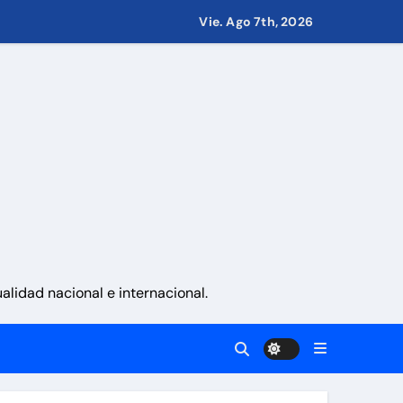
Vie. Ago 7th, 2026
 países
eves 6 de agosto 2026
namá
lidad nacional e internacional.
 La Guaira