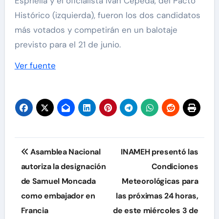
Espriella y el oficialista Iván Cepeda, del Pacto
Histórico (izquierda), fueron los dos candidatos
más votados y competirán en un balotaje
previsto para el 21 de junio.
Ver fuente
Navegación
Asamblea Nacional
INAMEH presentó las
de
autoriza la designación
Condiciones
de Samuel Moncada
Meteorológicas para
entradas
como embajador en
las próximas 24 horas,
Francia
de este miércoles 3 de