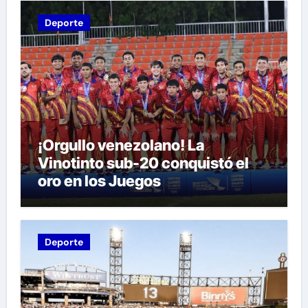
Deporte
¡Orgullo venezolano! La
Vinotinto sub-20 conquistó el
oro en los Juegos
Centroamericanos y del Caribe
tras unos dramáticos penales
Deporte