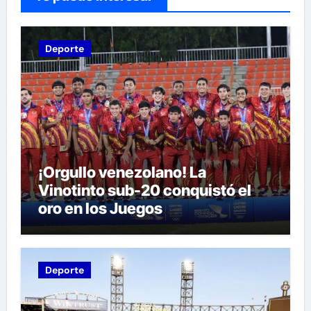
Deporte
¡Orgullo venezolano! La
Vinotinto sub-20 conquistó el
oro en los Juegos
Centroamericanos y del Caribe
tras unos dramáticos penales
Deporte