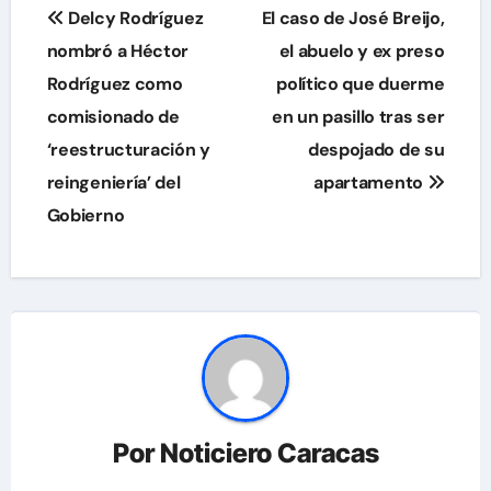
Navegación
Delcy Rodríguez
El caso de José Breijo,
de
nombró a Héctor
el abuelo y ex preso
Rodríguez como
político que duerme
entradas
comisionado de
en un pasillo tras ser
‘reestructuración y
despojado de su
reingeniería’ del
apartamento
Gobierno
Por
Noticiero Caracas