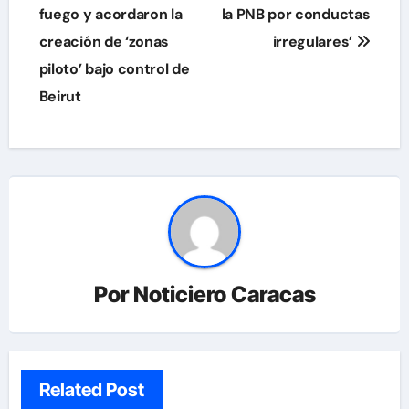
fuego y acordaron la
la PNB por conductas
entradas
creación de ‘zonas
irregulares’
piloto’ bajo control de
Beirut
Por
Noticiero Caracas
Related Post