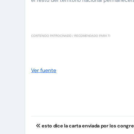
el resto del territorio nacional permanece
CONTENIDO PATROCINADO / RECOMENDADO PARA TI
Ver fuente
Navegación
esto dice la carta enviada por los congre