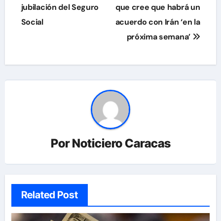
de
jubilación del Seguro
que cree que habrá un
Social
acuerdo con Irán ‘en la
entradas
próxima semana’
Por
Noticiero Caracas
Related Post