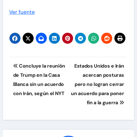
Ver fuente
Navegación
Concluye la reunión
Estados Unidos e Irán
de
de Trump en la Casa
acercan posturas
Blanca sin un acuerdo
pero no logran cerrar
entradas
con Irán, según el NYT
un acuerdo para poner
fin a la guerra