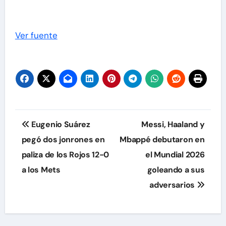
Ver fuente
Navegación
Eugenio Suárez
Messi, Haaland y
de
pegó dos jonrones en
Mbappé debutaron en
paliza de los Rojos 12-0
el Mundial 2026
entradas
a los Mets
goleando a sus
adversarios