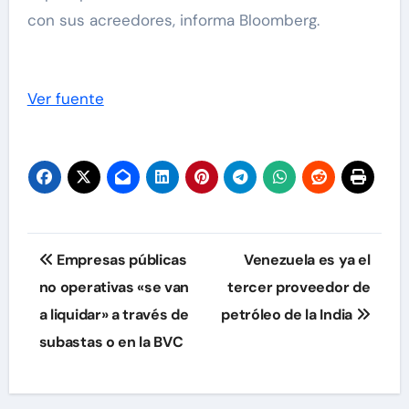
con sus acreedores, informa Bloomberg.
Ver fuente
Navegación
Empresas públicas
Venezuela es ya el
de
no operativas «se van
tercer proveedor de
a liquidar» a través de
petróleo de la India
entradas
subastas o en la BVC