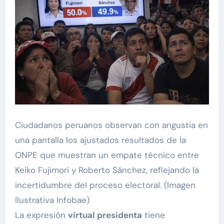
Ciudadanos peruanos observan con angustia en
una pantalla los ajustados resultados de la
ONPE que muestran un empate técnico entre
Keiko Fujimori y Roberto Sánchez, reflejando la
incertidumbre del proceso electoral. (Imagen
Ilustrativa Infobae)
La expresión
virtual presidenta
tiene