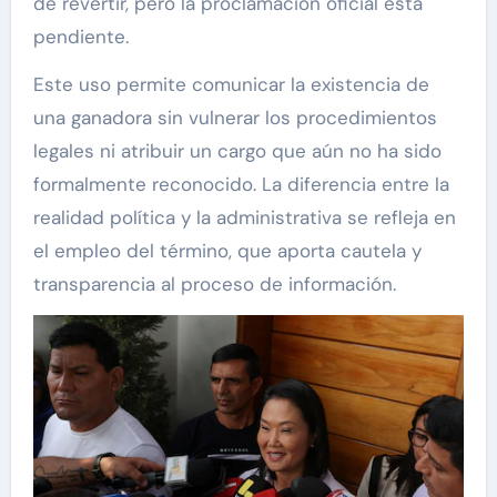
de revertir, pero la proclamación oficial está
pendiente.
Este uso permite comunicar la existencia de
una ganadora sin vulnerar los procedimientos
legales ni atribuir un cargo que aún no ha sido
formalmente reconocido. La diferencia entre la
realidad política y la administrativa se refleja en
el empleo del término, que aporta cautela y
transparencia al proceso de información.