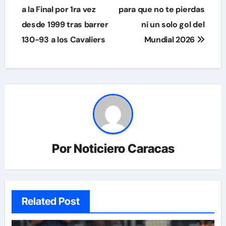
de
a la Final por 1ra vez
para que no te pierdas
desde 1999 tras barrer
ni un solo gol del
entradas
130-93 a los Cavaliers
Mundial 2026
Por
Noticiero Caracas
Related Post