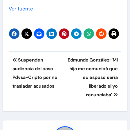
Ver fuente
Navegación
Suspenden
Edmundo González: ‘Mi
de
audiencia del caso
hija me comunicó que
Pdvsa-Cripto por no
su esposo sería
entradas
trasladar acusados
liberado si yo
renunciaba’