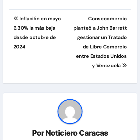
Navegación
Inflación en mayo
Consecomercio
de
6,30% la más baja
planteó a John Barrett
desde octubre de
gestionar un Tratado
entradas
2024
de Libre Comercio
entre Estados Unidos
y Venezuela
Por
Noticiero Caracas