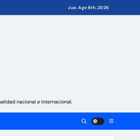
 países
Jue. Ago 6th, 2026
eves 6 de agosto 2026
namá
 La Guaira
lidad nacional e internacional.