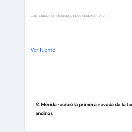
CONTENIDO PATROCINADO / RECOMENDADO PARA TI
Ver fuente
Navegación
Mérida recibió la primera nevada de la 
de
andinos
entradas