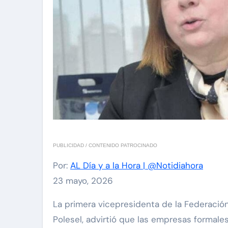
PUBLICIDAD / CONTENIDO PATROCINADO
Por:
AL Día y a la Hora | @Notidiahora
23 mayo, 2026
La primera vicepresidenta de la Federación de Cámaras y Asociaciones de Comercio y Producción de Venezuela (Fedecámaras), Tiziana
Polesel, advirtió que las empresas formale