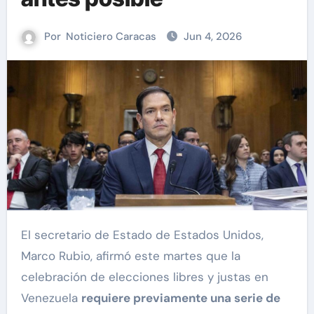
Por
Noticiero Caracas
Jun 4, 2026
El secretario de Estado de Estados Unidos,
Marco Rubio, afirmó este martes que la
celebración de elecciones libres y justas en
Venezuela
requiere previamente una serie de