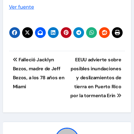
Ver fuente
Navegación
Falleció Jacklyn
EEUU advierte sobre
de
Bezos, madre de Jeff
posibles inundaciones
Bezos, a los 78 años en
y deslizamientos de
entradas
Miami
tierra en Puerto Rico
por la tormenta Erin