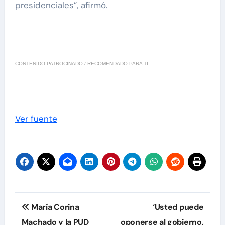
presidenciales”, afirmó.
CONTENIDO PATROCINADO / RECOMENDADO PARA TI
Ver fuente
Navegación
María Corina
‘Usted puede
de
Machado y la PUD
oponerse al gobierno,