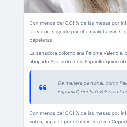
Con menos del 0,01 % de las mesas por informar, el ultraderechista, del movimiento Defensores de la Patria, lideró la jornada con 10,3 millones
de votos, seguido por el oficialista Iván C
papeletas
La senadora colombiana Paloma Valencia, c
abogado Abelardo de la Espriella, quien ob
De manera personal, como Palo
Espriella”, declaró Valencia tra
Con menos del 0,01 % de las mesas por infor
votos, seguido por el oficialista Iván Ceped