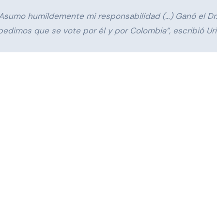
Asumo humildemente mi responsabilidad (…) Ganó el Dr.
 pedimos que se vote por él y por Colombia”, escribió Uri