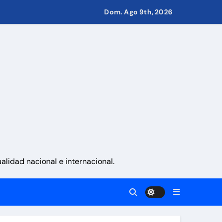
Dom. Ago 9th, 2026
d
 Eléctricos
retirar las restricciones
nito
via
lidad nacional e internacional.