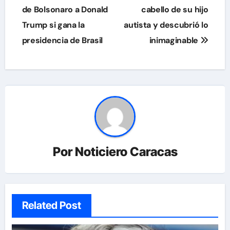
de
de Bolsonaro a Donald
cabello de su hijo
Trump si gana la
autista y descubrió lo
entradas
presidencia de Brasil
inimaginable
Por
Noticiero Caracas
Related Post